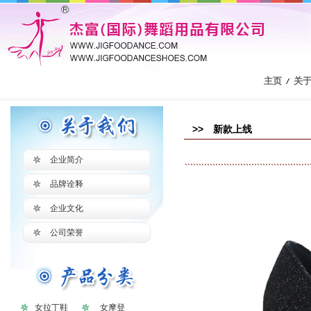
主页
关
>> 新款上线
企业简介
品牌诠释
企业文化
公司荣誉
女拉丁鞋
女摩登