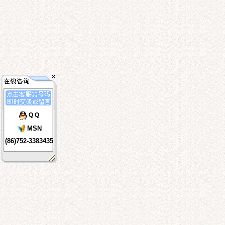
Q Q
MSN
(86)752-3383435