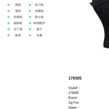
男鞋
练习鞋
童鞋
街舞鞋
芭蕾鞋
爵士鞋
踢踏鞋
鞋用配件
拉丁裙
裙子
套装
衣服
179305
Style#：
179305
Brand：
Jig Foo
Upper：